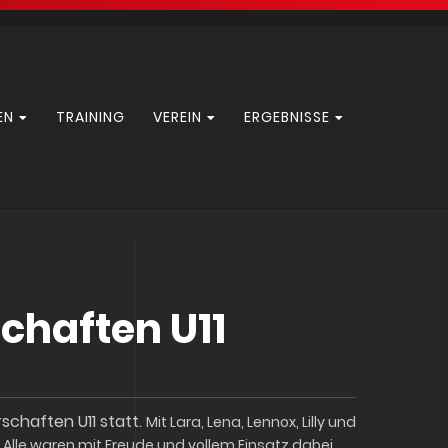
EN
TRAINING
VEREIN
ERGEBNISSE
chaften U11
rschaften U11 statt.
Mit Lara, Lena, Lennox, Lilly und
.
Alle waren mit Freude und vollem Einsatz dabei.