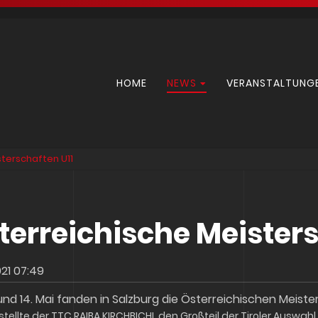
Navigation
HOME
NEWS
VERANSTALTUNG
überspringen
sterschaften U11
terreichische Meisters
021 07:49
und 14. Mai fanden in Salzburg die Österreichischen Meiste
stellte der TTC RAIBA KIRCHBICHL den Großteil der Tiroler Auswahl