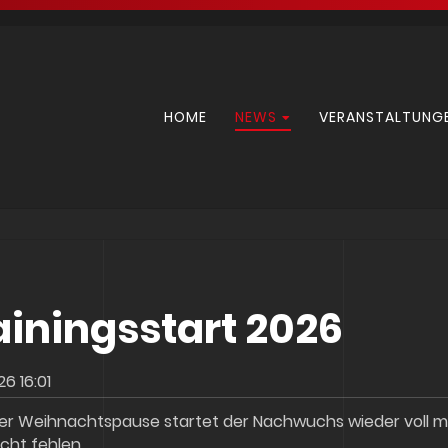
Navigation
HOME
NEWS
VERANSTALTUNG
überspringen
ainingsstart 2026
26 16:01
r Weihnachtspause startet der Nachwuchs wieder voll moti
cht fehlen.