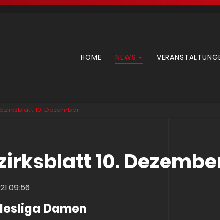
Navigation
HOME
NEWS
VERANSTALTUNG
überspringen
ezirksblatt 10. Dezember
zirksblatt 10. Dezembe
021 09:56
desliga Damen