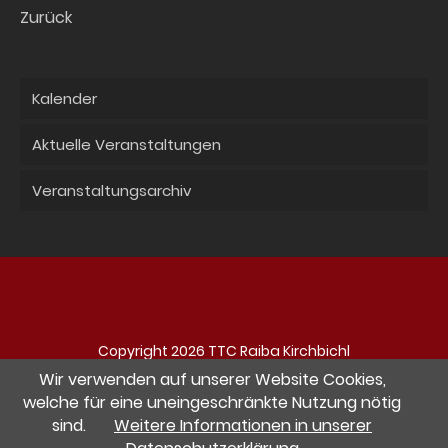
Zurück
Kalender
Aktuelle Veranstaltungen
Veranstaltungsarchiv
Copyright 2026 TTC Raiba Kirchbichl
Navigation
Impressum
Datenschutz
Kontakt
Wir verwenden auf unserer Website Cookies,
überspringen
welche für eine uneingeschränkte Nutzung nötig
sind.
Weitere Informationen in unserer
Besuche uns auf Facebook