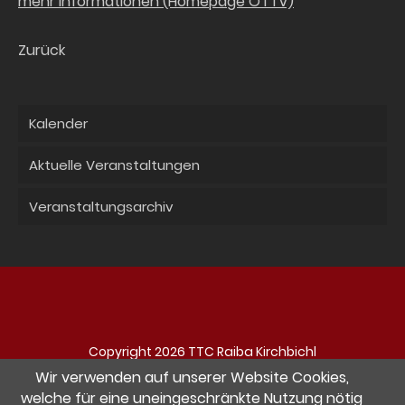
mehr Informationen (Homepage ÖTTV)
Zurück
Kalender
Aktuelle Veranstaltungen
Veranstaltungsarchiv
Copyright 2026 TTC Raiba Kirchbichl
Navigation
Impressum
Datenschutz
Kontakt
Wir verwenden auf unserer Website Cookies,
überspringen
welche für eine uneingeschränkte Nutzung nötig