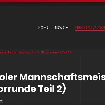
Navigation
HOME
NEWS
VERANSTALTUNG
überspringen
Mannschaftsmeisterschaft U15 (Vorrunde Teil 2)
roler Mannschaftsmeis
orrunde Teil 2)
25